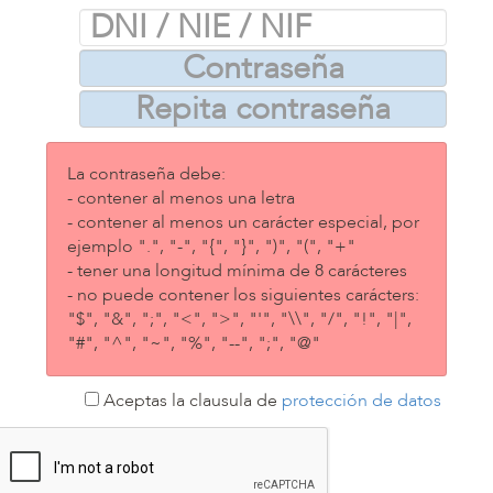
La contraseña debe:
- contener al menos una letra
- contener al menos un carácter especial, por
ejemplo ".", "-", "{", "}", ")", "(", "+"
- tener una longitud mínima de 8 carácteres
- no puede contener los siguientes carácters:
"$", "&", ";", "<", ">", "'", "\\", "/", "!", "|",
"#", "^", "~", "%", "--", ";", "@"
Aceptas la clausula de
protección de datos