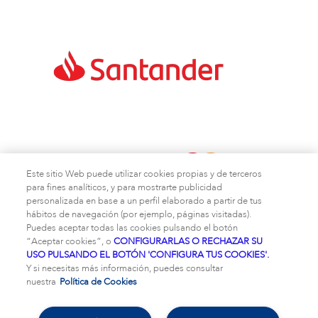
Este sitio Web puede utilizar cookies propias y de terceros
para fines analíticos, y para mostrarte publicidad
personalizada en base a un perfil elaborado a partir de tus
hábitos de navegación (por ejemplo, páginas visitadas).
Puedes aceptar todas las cookies pulsando el botón
“Aceptar cookies”, o
CONFIGURARLAS O RECHAZAR SU
¿Quiénes somos?
|
Contacto
|
Aviso legal
|
Política de
USO PULSANDO EL BOTÓN 'CONFIGURA TUS COOKIES'.
cookies
|
Política de privacidad
|
Términos y
Y si necesitas más información, puedes consultar
Condiciones
|
Seguridad
nuestra
Política de Cookies