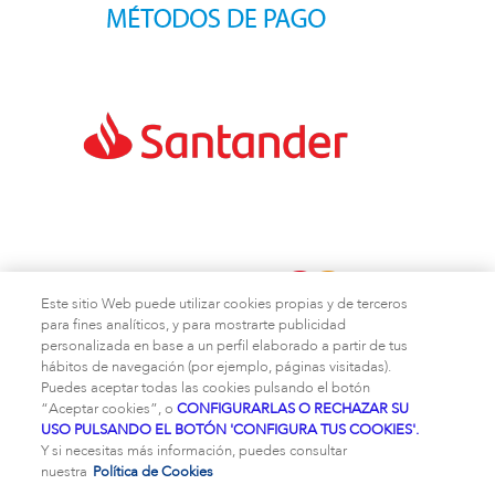
Este sitio Web puede utilizar cookies propias y de terceros
para fines analíticos, y para mostrarte publicidad
personalizada en base a un perfil elaborado a partir de tus
hábitos de navegación (por ejemplo, páginas visitadas).
Puedes aceptar todas las cookies pulsando el botón
“Aceptar cookies”, o
CONFIGURARLAS O RECHAZAR SU
¿Quiénes somos?
|
Contacto
|
Aviso legal
|
Política de
USO PULSANDO EL BOTÓN 'CONFIGURA TUS COOKIES'.
cookies
|
Política de privacidad
|
Términos y
Y si necesitas más información, puedes consultar
Condiciones
|
Seguridad
nuestra
Política de Cookies